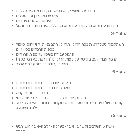
חזרה על נושאי קורס בסיס -נקודות אנרגיה כלליות
שימוש באבני חן וקריסטלים
שימוש בשמנים אתריים
היכרות עם מחטים, עבודה עם מחטים, כללי בטיחות וזהירות, תרגול
שיעור 4:
השתקפות סטנדרטית בכף הרגל : תרגול , התמצאות, קווי ייחוס וטיפול
בכפות הרגליים בסו-ג'וק
תרגול עבודה בעיסוי על כפות הרגליים
תרגול עבודה עם מוקסה על כפות הרגליים (הדגמת כף רגל כליה)
תרגול עבודה בדיקור על כף הרגל
שיעור 5:
השתקפות חרק – יתרונות וחסרונות
השתקפות מיני – יתרונות וחסרונות
תרגול דיקור, מוקסה
השתקפות חרק גדול – טיפול באמצעות עיסוי.
קונספט של נפח וסימטרי ומערכות השתקפות נוספות – הצגה קצרה.
ילמד בשנה ג'.
שיעור 6:
גישת 5 השלבים וקשר בין איבר-מערכת-רקמה-איבר חוש ורגש