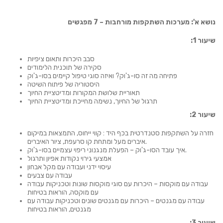
נושא א': מערכות השתקפות מורחבות – 7 מפגשים
שיעור 1:
סבב היכרות ותאום ציפיות
סקירה של תוכנית הלימודים
פתיחה מה זה סו-ג'וק? ואיזה סוגי טיפול קיימים בסו-ג'וק
היסטוריה של פיתוח השיטה
תאוריית שלושת המקורות ומדיטציית החיוך
תרגול של החיוך, נשימה מחייכת ומדיטציית החיוך
שיעור 2:
חזרה על השתקפות סטנדרטית בכף היד : קווי ייחוס, התמצאות במיקום
איברים מעל ומתחת קו סרעפת, ציור האיברים.
איך עובד הסו-ג'וק – הפעלת מנגנוני ריפוי עצמיים בסו-ג'וק.
אמצעי גירוי נקודות אפיון ותרגול
עיסוי ידני ועבודה עם מקל אבחון
עבודה עם צבעים
עבודה עם מוקסות – היכרות עם סוגי מוקסות שונות וטכניקות עבודה
עם מוקסה, הוראות בטיחות
עבודה עם מגנטים – היכרות עם מגנטים שונים וטכניקות עבודה עם
מגנטים, הוראות בטיחות
שיעור 3: