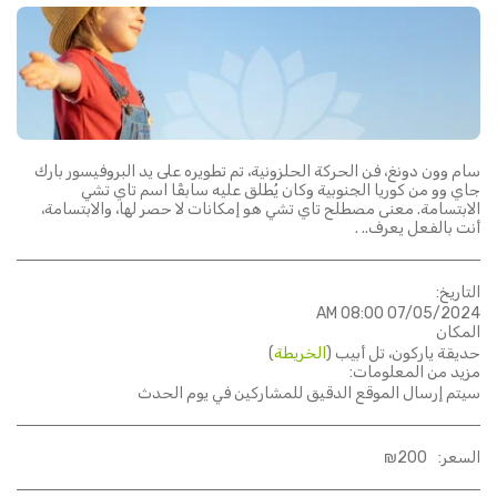
سام وون دونغ، فن الحركة الحلزونية، تم تطويره على يد البروفيسور بارك
جاي وو من كوريا الجنوبية وكان يُطلق عليه سابقًا اسم تاي تشي
الابتسامة. معنى مصطلح تاي تشي هو إمكانات لا حصر لها، والابتسامة،
أنت بالفعل يعرف.. .
التاريخ:
07/05/2024 08:00 AM
المكان
حديقة ياركون، تل أبيب (
الخريطة
)
مزيد من المعلومات:
سيتم إرسال الموقع الدقيق للمشاركين في يوم الحدث
السعر:
200
₪