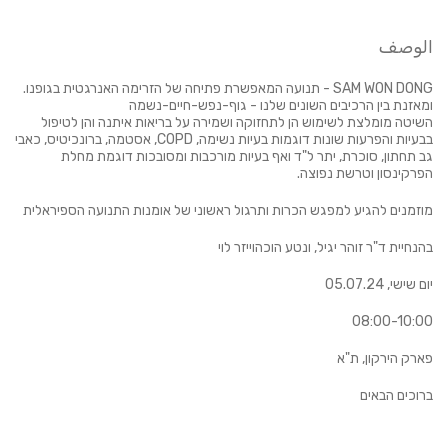
الوصف
SAM WON DONG - תנועה המאפשרת פתיחה של הזרימה האנרגטית בגופנו.
ומאזנת בין הרכיבים השונים שלנו - גוף-נפש-חיים-נשמה
השיטה מומלצת לשימוש הן לתחזוקה ושמירה על בריאות איתנה והן לטיפול
בבעיות והפרעות שונות דוגמות בעיות נשימה, COPD, אסטמה, ברונכיטיס, כאבי
גב תחתון, סוכרת, יתר ל"ד ואף בעיות מורכבות ומסובכות דוגמת מחלת
הפרקינסון וטרשת נפוצה.
מוזמנים להגיע למפגש הכרות ותרגול ראשוני של אומנות התנועה הספיראלית
בהנחיית ד"ר זוהר יגיל, ונטע הוכהוייזר לוי
יום שישי, 05.07.24
08:00-10:00
פארק הירקון, ת"א
ברוכים הבאים