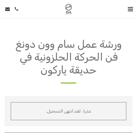
ورشة عمل سام وون دونغ
فن الحركة الحلزونية في
حديقة ياركون
عذرا ، لقد انتهى التسجيل.