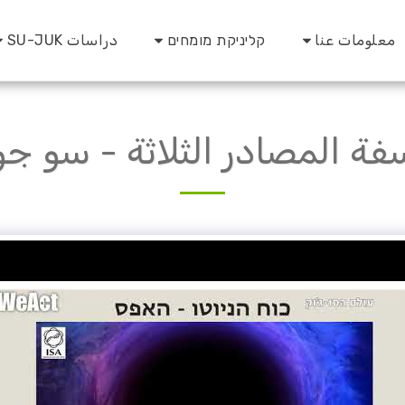
معلومات عنا
קליניקת מומחים
دراسات SU-JUK
فة المصادر الثلاثة - سو ج