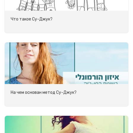
Что такое Су-Джук?
На чем основан метод Су-Джук?