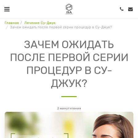
Главная
Лечение Су-Джук
Зачем ожидать после первой серии процедур в Су-Джук?
ЗАЧЕМ ОЖИДАТЬ
ПОСЛЕ ПЕРВОЙ СЕРИИ
ПРОЦЕДУР В СУ-
ДЖУК?
2 минут чтения