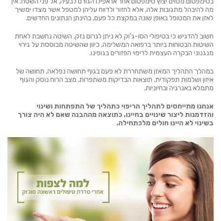
בסימפטום מסוים יצוץ סימפטום אחר או אפילו הגורם לבעיה, אל פני השטח. אין
מה להיבהל מתגובות אלה, אלא לחזור ולדווח עליהן למטפל אשר מצדו ימשיך
לאזן את המטופל באופן שונה במקצת כל פעם, בהינתן הנתונים החדשים.
חשוב להדגיש כי בטיפולי הסו-ג'וק לא ניתן לגרום נזק. השיטה נחשבת לאחת
השיטות הבטוחות ביותר ברפואה המשלימה, כיוון שהשיטה מבוססת על גירוי
מנגנוני הבקרה העצמית לריפוי הפזורים בגופינו.
במהלך התהליך המאזן משתחררת לא פעם בגוף תחושה נפלאה, תחושה של
איזון ושלמות תפקודית. תוצאות הבדיקות משתפרות, מצב הרוח נוסק והגוף
מתמלא באנרגיה ובחיוניות.
אנחנו מתייחסים לתהליך הריפוי כתהליך של התפתחות ושינוי
והזדמנות ליצור שינויים בחיינו, כתוצאה מההבנה שאם לא היה צורך
בשינוי לא היינו חולים מלכתחילה.