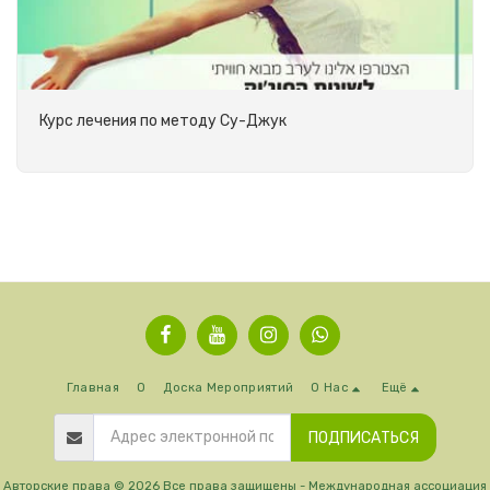
Курс лечения по методу Су-Джук
Главная
О
Доска Мероприятий
О Нас
Ещё
ПОДПИСАТЬСЯ
Авторские права © 2026 Все права защищены -
Международная ассоциация