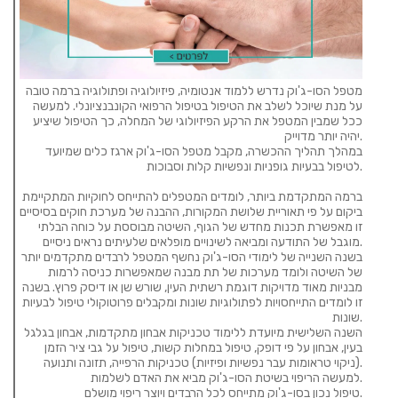
מטפל הסו-ג'וק נדרש ללמוד אנטומיה, פיזיולוגיה ופתולוגיה ברמה טובה
על מנת שיוכל לשלב את הטיפול בטיפול הרפואי הקונבנציונלי. למעשה
ככל שמבין המטפל את הרקע הפיזיולוגי של המחלה, כך הטיפול שיציע
יהיה יותר מדוייק.
במהלך תהליך ההכשרה, מקבל מטפל הסו-ג'וק ארגז כלים שמיועד
לטיפול בבעיות גופניות ונפשיות קלות וסבוכות.
ברמה המתקדמת ביותר, לומדים המטפלים להתייחס לחוקיות המתקיימת
ביקום על פי תאוריית שלושת המקורות, ההבנה של מערכת חוקים בסיסיים
זו מאפשרת תכנות מחדש של הגוף, השיטה מבוססת על כוחה הבלתי
מוגבל של התודעה ומביאה לשינויים מופלאים שלעיתים נראים ניסיים.
בשנה השנייה של לימודי הסו-ג'וק נחשף המטפל לרבדים מתקדמים יותר
של השיטה ולומד מערכות של תת מבנה שמאפשרות כניסה לרמות
מבניות מאוד מדויקות דוגמת רשתית העין, שורש שן או דיסק פרוץ. בשנה
זו לומדים התייחסויות לפתולוגיות שונות ומקבלים פרוטוקולי טיפול לבעיות
שונות.
השנה השלישית מיועדת ללימוד טכניקות אבחון מתקדמות, אבחון בגלגל
בעין, אבחון על פי דופק, טיפול במחלות קשות, טיפול על גבי ציר הזמן
(ניקוי טראומות עבר נפשיות ופיזיות) טכניקות הרפייה, תזונה ותנועה.
למעשה הריפוי בשיטת הסו-ג'וק מביא את האדם לשלמות.
טיפול נכון בסו-ג'וק מתייחס לכל הרבדים ויוצר ריפוי מושלם.