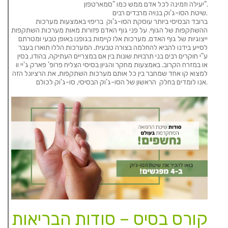
יעילה וזמינה לכל אדם ממש כמו "סמארטפון".
שיטת הסו-ג'וק בנויה מרבדים רבים.
ברובד הבסיסי ביותר עוסקת הסו-ג'וק בריפוי באמצעות מערכות
ההשתקפות של הגוף. על פני גוף האדם פזורות מאות מערכות השתקפות
ייצוגיות של גוף האדם. מערכות אלו קיימות בגופנו באופן טבעי ומטרתם
לסייע בידנו להביא להחלמה בצורה טבעית. המערכות הללו תוארו בעבר
ע"י חוקרים רבים בני תרבויות שונות בין אם במצריים העתיקה, בהודו, בסין
או במזרח הקרוב. באמצעות מחקר והגיון בסיסי הצליח פרופ' פארק ג'יי וו
למצוא קו אחד שמחבר בין כל אותם מערכות השתקפות, את הרציונל הזה
אנו לומדים בחלק הראשון של הסו-ג'וק הבסיסי, סו-ג'וק לכולם.
קורס בסיס – סודות הבריאות