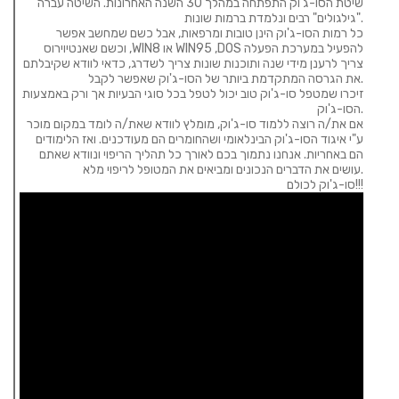
שיטת הסו-ג'וק התפתחה במהלך 30 השנה האחרונות. השיטה עברה
"גילגולים" רבים ונלמדת ברמות שונות.
כל רמות הסו-ג'וק הינן טובות ומרפאות, אבל כשם שמחשב אפשר
להפעיל במערכת הפעלה
DOS
,
WIN95
או
WIN8
, וכשם שאנטיוירוס
צריך לרענן מידי שנה ותוכנות שונות צריך לשדרג, כדאי לוודא שקיבלתם
את הגרסה המתקדמת ביותר של הסו-ג'וק שאפשר לקבל.
זיכרו שמטפל סו-ג'וק טוב יכול לטפל בכל סוגי הבעיות אך ורק באמצעות
הסו-ג'וק.
אם את/ה רוצה ללמוד סו-ג'וק, מומלץ לוודא שאת/ה לומד במקום מוכר
ע"י איגוד הסו-ג'וק הבינלאומי ושהחומרים הם מעודכנים. ואז הלימודים
הם באחריות. אנחנו נתמוך בכם לאורך כל תהליך הריפוי ונוודא שאתם
עושים את הדברים הנכונים ומביאים את המטופל לריפוי מלא.
סו-ג'וק לכולם!!!