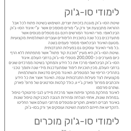
לימודי סו-ג'וק
שיטת הסו-ג'וק מוגנת בזכויות יוצרים, השימוש בשיטה פתוח לכל אבל
ההוראה מתבצעת אך ורק ע"י מורים מוסמכים אשר ע"י איגוד הסו-ג'וק
הבינלאומי. מורי האיגוד המורשים הינם גם מטפלים מנוסים אשר
מתעדכנים בכל שנה בתוכנית הלימודים ועוברים השתלמויות מקצועיות
מטעם האיגוד הבינלאומי מספר פעמים בשנה.
כל מורי האיגוד עוסקים גם בפעילות התנדבותית.
שיטת הסו-ג'וק היא מעיין "תוכנת קוד פתוח" אשר מתפתחת ללא הרף.
כיום מוערכים כ-200,000 מטפלי סו-ג'וק ברחבי העולם. איגוד
הסו-ג'וק הבינלאומי מרכז את כל הידע והמחקר בשיטה ממרכזים שונים
ברחבי העולם, מכין תוכניות לימוד שמתעדכנות מידי שנה ותומך טכני
בתהליכי הריפוי של המטפלים. האיגוד מקיים סדנאות והשתלמויות
מקצועיות לצד פעילות התנדבותית ענפה. האיגוד אוצר את כל הידע
והכתבים מפרופ' פארק ג'יי וו, כולל קלטות וסרטונים של פרופ' פארק
שתרם פורסמו.
לאיגוד מחלקת מחקר ופיתוח אשר מרכזת מיידע לגבי פרוטוקלי טיפול
במחלות שונות, אחוזי הצלחה ומהירות תגובה לטכניקות טיפול שונות.
באיגוד חברים רופאים, חוקרים ומטפלים מרחבי העולם אשר החליטו
להקדיש את חייהם להפצת השיטה ועוסקים אך ורק בסו-ג'וק.
לימודי סו-ג'וק מוכרים