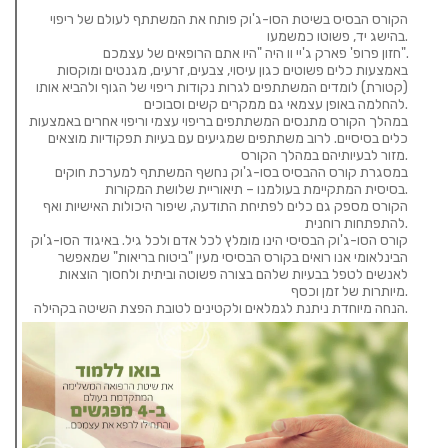
הקורס הבסיס בשיטת הסו-ג'וק פותח את המשתתף לעולם של ריפוי
בהישג יד, פשוטו כמשמעו.
חזון פרופ' פארק ג'יי וו היה "היו אתם הרופאים של עצמכם".
באמצעות כלים פשוטים כגון עיסוי, צבעים, זרעים, מגנטים ומוקסות
(קטורת) לומדים המשתתפים לגרות נקודות ריפוי של הגוף ולהביא אותו
להחלמה באופן עצמאי גם ממקרים קשים וסבוכים.
במהלך הקורס מתנסים המשתתפים בריפוי עצמי וריפוי אחרים באמצעות
כלים בסיסיים. לרוב משתתפים שמגיעים עם בעיות תפקודיות מוצאים
מזור לבעיותיהם במהלך הקורס.
במסגרת קורס ההבסיס בסו-ג'וק נחשף המשתתף למערכת חוקים
בסיסית המתקיימת בעולמנו – תיאוריית שלושת המקורות.
הקורס מספק גם כלים לפתיחת התודעה, שיפור היכולות האישיות ואף
להתפתחות רוחנית.
קורס הסו-ג'וק הבסיסי הינו מומלץ לכל אדם ולכל גיל. באיגוד הסו-ג'וק
הבינלאומי אנו רואים בקורס הבסיסי מעין "ביטוח בריאות" שמאפשר
לאנשים לטפל בבעיות שלהם בצורה פשוטה וביתית ולחסוך הוצאות
מיותרות של זמן וכסף.
הנחה מיוחדת ניתנת לגמלאים ולקטינים לטובת הפצת השיטה בקהילה.