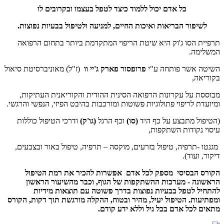
כל אדם יכול ללמוד כיצד לטפל בעצמו ובקרובים לו
לשיפור הבריאות ואיכות החיים, למניעה ולטיפול בבעיות נפוצות.
תרפיית הסו ג'וק היא שיטת הריפוי המתקדמת ביותר בתחום הרפואה
המשלימה.
השיטה אשר פותחה ע"י
פרופסור פארק ג'יי וו
(ז"ל) מאוניברסיטת סיאול
בקוריאה,
מבוססת על עקרונות הרפואה הסינית ההודית והקוריאנית העתיקות,
ומיועדת לריפוי פתולוגיות פשוטות ומורכבות בהיבט הפיזי, הנפשי והרגשי.
(הטיפול מתבצע על כף היד
(סו)
וכף הרגל
(גו'ק)
ודרכי הטיפול כוללות
עיסוי נקודות השתקפות,
מגנטו -תרפיה, טיפול בזרעים, מוקסה – תרפיה, טיפול באור ובצבעים,
דיקור, ועוד).
הקורס הבסיסי מספק לכל אדם אפשרות להכיר את רמת הטיפול
הראשונה - מערכות ההשתקפות של הגוף, וכבר מהשיעור הראשון
להתחיל לטפל בבעיות נפוצות בדרך פשוטה עם תוצאות מידיות
ומפתיעות. הטיפול יעיל, מהיר ובטוח, ההקלה מורגשת תוך דקות, הקורס
מתאים לכל אדם בכל גיל וללא ידע קודם.