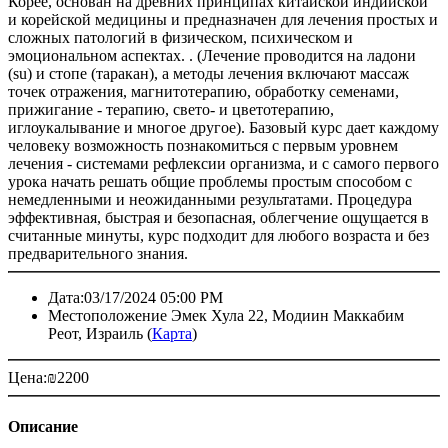
Корее, основан на древних принципах китайской индийской
и корейской медицины и предназначен для лечения простых и
сложных патологий в физическом, психическом и
эмоциональном аспектах. . (Лечение проводится на ладони
(su) и стопе (таракан), а методы лечения включают массаж
точек отражения, магнитотерапию, обработку семенами,
прижигание - терапию, свето- и цветотерапию,
иглоукалывание и многое другое). Базовый курс дает каждому
человеку возможность познакомиться с первым уровнем
лечения - системами рефлексии организма, и с самого первого
урока начать решать общие проблемы простым способом с
немедленными и неожиданными результатами. Процедура
эффективная, быстрая и безопасная, облегчение ощущается в
считанные минуты, курс подходит для любого возраста и без
предварительного знания.
Дата:
03/17/2024 05:00 PM
Местоположение
Эмек Хула 22, Модиин Маккабим
Реот, Израиль (
Карта
)
Цена:
₪
2200
Описание