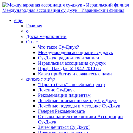
Международная ассоциация су-джук - Израильский филиал
ещё
Главная
о
Доска мероприятий
О нас
Что такое Су-Джук?
Международная ассоциация су-джук
Су-Джук: радио-шоу и записи
Израильская ассоциация су-джук
Проф. Пак Дж. У. 1942-2010 гг.
Карта прибытия и свяжитесь с нами
קליניקת מומחים
"Просто быть" - лечебный центр
Лечение Су-Джук
Рекомендации пациентам
Лечебные приемы по методу Су-Джук
Лечебные подходы в методике Су-Джук
Галерея Рекомендовать
Отзывы пациентов клиники Ассоциации
Су-Джук
Зачем лечиться Су-Джук?
Преимущества су-джока