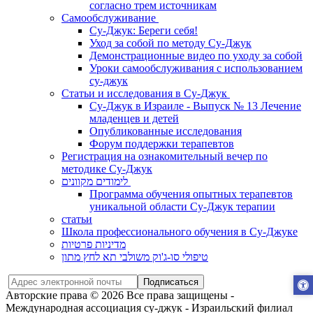
согласно трем источникам
Самообслуживание
Су-Джук: Береги себя!
Уход за собой по методу Су-Джук
Демонстрационные видео по уходу за собой
Уроки самообслуживания с использованием
су-джук
Статьи и исследования в Су-Джук
Су-Джук в Израиле - Выпуск № 13 Лечение
младенцев и детей
Опубликованные исследования
Форум поддержки терапевтов
Регистрация на ознакомительный вечер по
методике Су-Джук
לימודים מקוונים
Программа обучения опытных терапевтов
уникальной области Су-Джук терапии
статьи
Школа профессионального обучения в Су-Джуке
מדיניות פרטיות
טיפולי סו-ג'וק משולבי תא לחץ מתון
Подписаться
Авторские права © 2026 Все права защищены -
Международная ассоциация су-джук - Израильский филиал