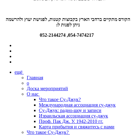
הקורס מתקיים ברחבי הארץ בקבוצות קטנות, לפגישת יעוץ ולהרשמה
ניתן לפנות ל:
054-7474217, 052-2144274
ещё
Главная
о
Доска мероприятий
О нас
Что такое Су-Джук?
Международная ассоциация су-джук
Су-Джук: радио-шоу и записи
Израильская ассоциация су-джук
Проф. Пак Дж. У. 1942-2010 гг.
Карта прибытия и свяжитесь с нами
Что такое Су-Джук?