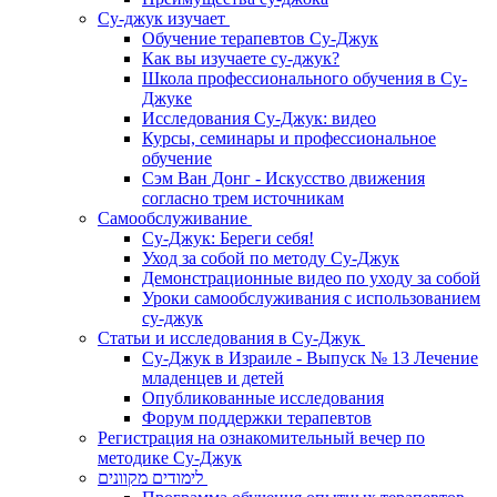
Су-джук изучает
Обучение терапевтов Су-Джук
Как вы изучаете су-джук?
Школа профессионального обучения в Су-
Джуке
Исследования Су-Джук: видео
Курсы, семинары и профессиональное
обучение
Сэм Ван Донг - Искусство движения
согласно трем источникам
Самообслуживание
Су-Джук: Береги себя!
Уход за собой по методу Су-Джук
Демонстрационные видео по уходу за собой
Уроки самообслуживания с использованием
су-джук
Статьи и исследования в Су-Джук
Су-Джук в Израиле - Выпуск № 13 Лечение
младенцев и детей
Опубликованные исследования
Форум поддержки терапевтов
Регистрация на ознакомительный вечер по
методике Су-Джук
לימודים מקוונים