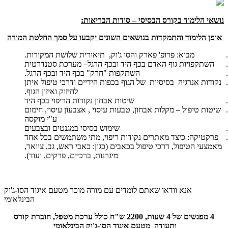
נושאי הלימוד בקורס הבסיסי – סודות הבריאות:
אופן הלימוד והתמקדות בנושאים השונים יקבעו על סמך החלטת המורה
מבוא: פרופ' פארק והסו ג'וק, תיאורית שלושת המקורות.
השתקפויות גוף האדם בכף היד ובכף הרגל– מערכת סטנדרטית
השתקפות "חרק" בכף היד ובכף הרגל.
נקודות אנרגיה בסיסיות של הגוף בכפות הידיים ודרכי טיפול איתן
לחיזוק ואיזון הגוף.
שיטות אבחון נקודות הריפוי בכף היד
שיטות טיפול – מקלות אבחון, טבעות עיסוי , אצבעון עיסוי, חימום
ע"י מוקסה
שימוש בסיסי במגנטים ובצבעים
פרקטיקה: כיצד מאתרים נקודות ריפוי, מתי משתמשים בכל אחד
מאמצעי הטיפול, דרכי טיפול בכאבים (כגון: כאבי ראש, גב, צוואר,
מיגרנות, ברכיים, פרקים, ועוד).
אנא וודאו שאתם לומדים עם מורה מוכר מטעם איגוד הסו-ג'וק
הבינלאומי
4 מפגשים של 4 שעות, 2200 ש"ח כולל ערכת מטפל, חוברת קורס
ותעודה מטעם איגוד הסו-ג'וק הבינלאומי