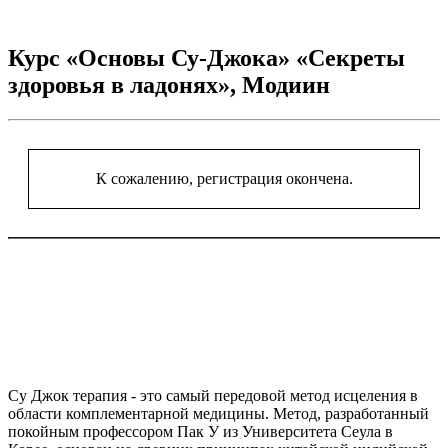
Курс «Основы Су-Джока» «Секреты
здоровья в ладонях», Модиин
К сожалению, регистрация окончена.
Су Джок терапия - это самый передовой метод исцеления в
области комплементарной медицины. Метод, разработанный
покойным профессором Пак У из Университета Сеула в