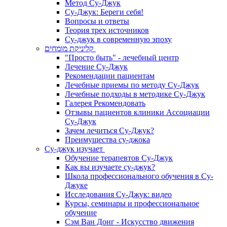
Метод Су-Джук
Су-Джук: Береги себя!
Вопросы и ответы
Теория трех источников
Су-джук в современную эпоху
קליניקת מומחים
"Просто быть" - лечебный центр
Лечение Су-Джук
Рекомендации пациентам
Лечебные приемы по методу Су-Джук
Лечебные подходы в методике Су-Джук
Галерея Рекомендовать
Отзывы пациентов клиники Ассоциации
Су-Джук
Зачем лечиться Су-Джук?
Преимущества су-джока
Су-джук изучает
Обучение терапевтов Су-Джук
Как вы изучаете су-джук?
Школа профессионального обучения в Су-
Джуке
Исследования Су-Джук: видео
Курсы, семинары и профессиональное
обучение
Сэм Ван Донг - Искусство движения