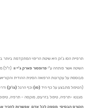
תרפיית הסו ג'וק היא שיטת הריפוי המתקדמת ביותר 
השיטה אשר פותחה ע"י
פרופסור פארק ג'יי וו
(ז"ל) מא
מבוססת על עקרונות הרפואה הסינית ההודית והקוריאנית
(הטיפול מתבצע על כף היד
(סו)
וכף הרגל
(גו'ק)
ודרכי
מגנטו -תרפיה, טיפול בזרעים, מוקסה – תרפיה, טיפול ב
הקורס הבסיסי מספק לכל אדם אפשרות להכיר את 