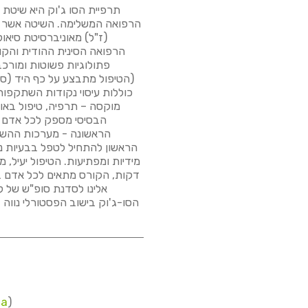
תרפיית הסו ג'וק היא שיטת
הרפואה המשלימה. השיטה אשר פו
(ז"ל) מאוניברסיטת סיאו
הרפואה הסינית ההודית והקור
פתולוגיות פשוטות ומורכב
(הטיפול מתבצע על כף היד (סו)
כוללות עיסוי נקודות השתקפות,
מוקסה – תרפיה, טיפול באור
הבסיסי מספק לכל אדם 
הראשונה - מערכות ההשת
הראשון להתחיל לטפל בבעיות נ
מידיות ומפתיעות. הטיפול יעיל,
דקות, הקורס מתאים לכל אדם בכ
אלינו לסדנת סופ"ש של ל
הסו-ג'וק בישוב הפסטורלי נווה זי
та
)