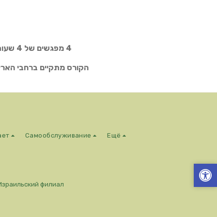
4 מפגשים של 4 שעות, 1500 ש"ח כולל ערכת מטפל, חוברת קורס ותעודה מטעם איגוד הסו-ג'וק הבינלאומי
הקורס מתקיים ברחבי הארץ 
ает
Самообслуживание
Ещё
Израильский филиал