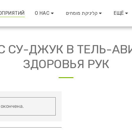
ЕЩЁ
קליניקת מומחים
О НАС
ОПРИЯТИЙ
 СУ-ДЖУК В ТЕЛЬ-АВ
ЗДОРОВЬЯ РУК
 окончена.