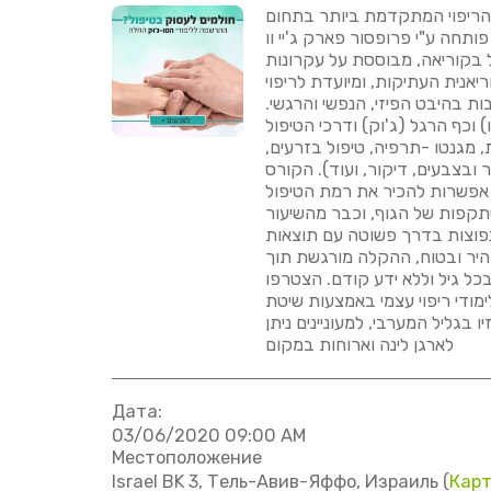
 הריפוי המתקדמת ביותר בתחום
תחה ע"י פרופסור פארק ג'יי וו
ל בקוריאה, מבוססת על עקרונות
יאנית העתיקות, ומיועדת לריפוי
ות בהיבט הפיזי, הנפשי והרגשי.
 וכף הרגל (ג'וק) ודרכי הטיפול
 מגנטו -תרפיה, טיפול בזרעים,
 ובצבעים, דיקור, ועוד). הקורס
אפשרות להכיר את רמת הטיפול
קפות של הגוף, וכבר מהשיעור
פוצות בדרך פשוטה עם תוצאות
 מהיר ובטוח, ההקלה מורגשת תוך
ל גיל וללא ידע קודם. הצטרפו
ימודי ריפוי עצמי באמצעות שיטת
ו בגליל המערבי, למעוניינים ניתן
לארגן לינה וארוחות במקום
Дата:
03/06/2020 09:00 AM
Местоположение
Israel BK 3, Тель-Авив-Яффо, Израиль (
Кар