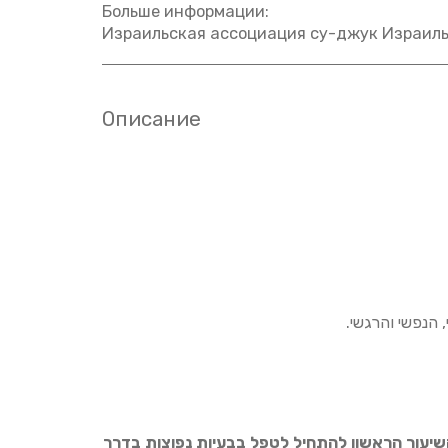
Больше информации:
Израильская ассоциация су-джук Израил
Описание
 הנפשי והרגשי.
עור הראשון להתחיל לטפל בבעיות נפוצות בדרך