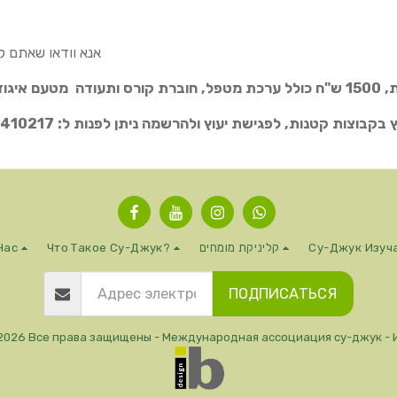
אנא וודאו שאתם ל
בקבוצות קטנות, לפגישת יעוץ ולהרשמה ניתן לפנות ל:
, 054-7474217,
Су-Джук Изуч
קליניקת מומחים
Что Такое Су-Джук?
Нас
ПОДПИСАТЬСЯ
2026 Все права защищены -
Международная ассоциация су-джук - 