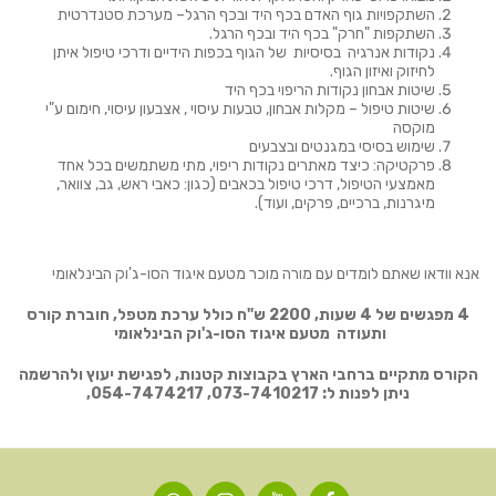
השתקפויות גוף האדם בכף היד ובכף הרגל– מערכת סטנדרטית
השתקפות "חרק" בכף היד ובכף הרגל.
נקודות אנרגיה בסיסיות של הגוף בכפות הידיים ודרכי טיפול איתן
לחיזוק ואיזון הגוף.
שיטות אבחון נקודות הריפוי בכף היד
שיטות טיפול – מקלות אבחון, טבעות עיסוי , אצבעון עיסוי, חימום ע"י
מוקסה
שימוש בסיסי במגנטים ובצבעים
פרקטיקה: כיצד מאתרים נקודות ריפוי, מתי משתמשים בכל אחד
מאמצעי הטיפול, דרכי טיפול בכאבים (כגון: כאבי ראש, גב, צוואר,
מיגרנות, ברכיים, פרקים, ועוד).
אנא וודאו שאתם לומדים עם מורה מוכר מטעם איגוד הסו-ג'וק הבינלאומי
4 מפגשים של 4 שעות, 2200 ש"ח כולל ערכת מטפל, חוברת קורס
ותעודה מטעם איגוד הסו-ג'וק הבינלאומי
הקורס מתקיים ברחבי הארץ בקבוצות קטנות, לפגישת יעוץ ולהרשמה
ניתן לפנות ל:
073-7410217, 054-7474217,