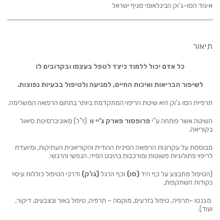
איגוד הסו-ג'וק הבינלאומי סניף ישראל
תיאור
כל אדם יכול ללמוד כיצד לטפל בעצמו ובקרובים לו
לשיפור הבריאות ואיכות החיים, למניעה ולטיפול בבעיות נפוצות.
תרפיית הסו ג'וק היא שיטת הריפוי המתקדמת ביותר בתחום הרפואה המשלימה.
השיטה אשר פותחה ע"י
פרופסור פארק ג'יי וו
(ז"ל) מאוניברסיטת סיאול
בקוריאה,
מבוססת על עקרונות הרפואה הסינית ההודית והקוריאנית העתיקות, ומיועדת
לריפוי פתולוגיות פשוטות ומורכבות בהיבט הפיזי, הנפשי והרגשי.
(הטיפול מתבצע על כף היד
(סו)
וכף הרגל
(גו'ק)
ודרכי הטיפול כוללות עיסוי
נקודות השתקפות,
מגנטו -תרפיה, טיפול בזרעים, מוקסה – תרפיה, טיפול באור ובצבעים, דיקור,
ועוד).