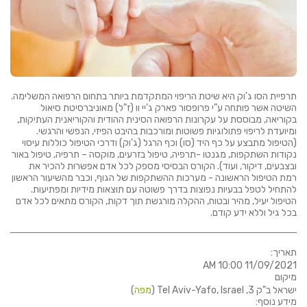
תרפיית הסו ג'וק היא שיטת הריפוי המתקדמת ביותר בתחום הרפואה המשלימה.
השיטה אשר פותחה ע"י פרופסור פארק ג'יי וו (ז"ל) מאוניברסיטת סיאול
בקוריאה, מבוססת על עקרונות הרפואה הסינית ההודית והקוריאנית העתיקות,
ומיועדת לריפוי פתולוגיות פשוטות ומורכבות בהיבט הפיזי, הנפשי והרגשי.
(הטיפול מתבצע על כף היד (סו) וכף הרגל (ג'וק) ודרכי הטיפול כוללות עיסוי
נקודות השתקפות, מגנטו -תרפיה, טיפול בזרעים, מוקסה – תרפיה, טיפול באור
ובצבעים, דיקור, ועוד). הקורס הבסיסי מספק לכל אדם אפשרות להכיר את
רמת הטיפול הראשונה - מערכות ההשתקפות של הגוף, וכבר מהשיעור הראשון
להתחיל לטפל בבעיות נפוצות בדרך פשוטה עם תוצאות מידיות ומפתיעות.
הטיפול יעיל, מהיר ובטוח, ההקלה מורגשת תוך דקות, הקורס מתאים לכל אדם
בכל גיל וללא ידע קודם.
תאריך:
11/09/2021 10:00 AM
מיקום
ישראל ב"ק 3, Tel Aviv-Yafo, Israel (
מפה
)
מידע נוסף: