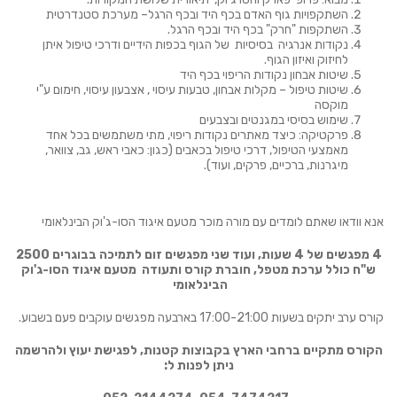
השתקפויות גוף האדם בכף היד ובכף הרגל– מערכת סטנדרטית
השתקפות "חרק" בכף היד ובכף הרגל.
נקודות אנרגיה בסיסיות של הגוף בכפות הידיים ודרכי טיפול איתן
לחיזוק ואיזון הגוף.
שיטות אבחון נקודות הריפוי בכף היד
שיטות טיפול – מקלות אבחון, טבעות עיסוי , אצבעון עיסוי, חימום ע"י
מוקסה
שימוש בסיסי במגנטים ובצבעים
פרקטיקה: כיצד מאתרים נקודות ריפוי, מתי משתמשים בכל אחד
מאמצעי הטיפול, דרכי טיפול בכאבים (כגון: כאבי ראש, גב, צוואר,
מיגרנות, ברכיים, פרקים, ועוד).
אנא וודאו שאתם לומדים עם מורה מוכר מטעם איגוד הסו-ג'וק הבינלאומי
4 מפגשים של 4 שעות, ועוד שני מפגשים זום לתמיכה בבוגרים 2500
ש"ח כולל ערכת מטפל, חוברת קורס ותעודה מטעם איגוד הסו-ג'וק
הבינלאומי
קורס ערב יתקים בשעות 17:00-21:00 בארבעה מפגשים עוקבים פעם בשבוע.
הקורס מתקיים ברחבי הארץ בקבוצות קטנות, לפגישת יעוץ ולהרשמה
ניתן לפנות ל: