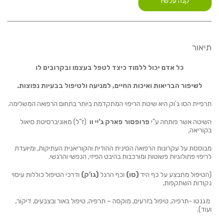
קנה עכשיו
תיאור
כל אדם יכול ללמוד כיצד לטפל בעצמו ובקרובים לו
לשיפור הבריאות ואיכות החיים, למניעה ולטיפול בבעיות נפוצות.
תרפיית הסו ג'וק היא שיטת הריפוי המתקדמת ביותר בתחום הרפואה המשלימה.
השיטה אשר פותחה ע"י
פרופסור פארק ג'יי וו
(ז"ל) מאוניברסיטת סיאול
בקוריאה,
מבוססת על עקרונות הרפואה הסינית ההודית והקוריאנית העתיקות, ומיועדת
לריפוי פתולוגיות פשוטות ומורכבות בהיבט הפיזי, הנפשי והרגשי.
(הטיפול מתבצע על כף היד
(סו)
וכף הרגל
(גו'ק)
ודרכי הטיפול כוללות עיסוי
נקודות השתקפות,
מגנטו -תרפיה, טיפול בזרעים, מוקסה – תרפיה, טיפול באור ובצבעים, דיקור,
ועוד).