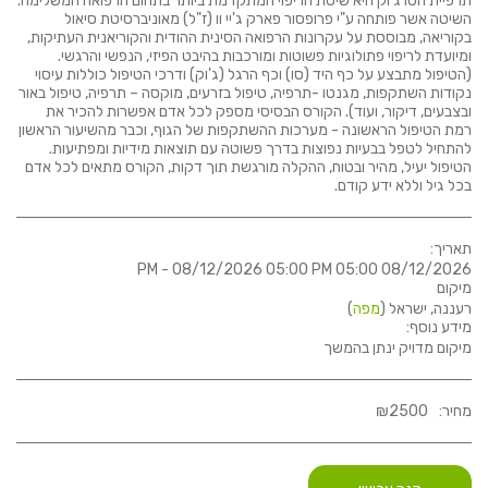
תרפיית הסו ג'וק היא שיטת הריפוי המתקדמת ביותר בתחום הרפואה המשלימה.
השיטה אשר פותחה ע"י פרופסור פארק ג'יי וו (ז"ל) מאוניברסיטת סיאול
בקוריאה, מבוססת על עקרונות הרפואה הסינית ההודית והקוריאנית העתיקות,
ומיועדת לריפוי פתולוגיות פשוטות ומורכבות בהיבט הפיזי, הנפשי והרגשי.
(הטיפול מתבצע על כף היד (סו) וכף הרגל (ג'וק) ודרכי הטיפול כוללות עיסוי
נקודות השתקפות, מגנטו -תרפיה, טיפול בזרעים, מוקסה – תרפיה, טיפול באור
ובצבעים, דיקור, ועוד). הקורס הבסיסי מספק לכל אדם אפשרות להכיר את
רמת הטיפול הראשונה - מערכות ההשתקפות של הגוף, וכבר מהשיעור הראשון
להתחיל לטפל בבעיות נפוצות בדרך פשוטה עם תוצאות מידיות ומפתיעות.
הטיפול יעיל, מהיר ובטוח, ההקלה מורגשת תוך דקות, הקורס מתאים לכל אדם
בכל גיל וללא ידע קודם.
תאריך:
08/12/2026 05:00 PM - 08/12/2026 05:00 PM
מיקום
רעננה, ישראל (
מפה
)
מידע נוסף:
מיקום מדויק ינתן בהמשך
מחיר:
2500
₪