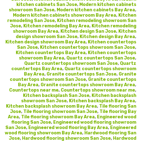
kitchen cabinets San Jose
,
Modern kitchen cabinets
showroom San Jose
,
Modern kitchen cabinets Bay Area
,
Modern kitchen cabinets showroom Bay Area
,
Kitchen
remodeling San Jose
,
Kitchen remodeling showroom San
Jose
,
Kitchen remodeling Bay Area
,
Kitchen remodeling
showroom Bay Area
,
Kitchen design San Jose
,
Kitchen
design showroom San Jose
,
Kitchen design Bay Area
,
Kitchen design showroom Bay Area
,
Kitchen countertops
San Jose
,
Kitchen countertops showroom San Jose
,
Kitchen countertops Bay Area
,
Kitchen countertops
showroom Bay Area
,
Quartz countertops San Jose
,
Quartz countertops showroom San Jose
,
Quartz
countertops Bay Area
,
Quartz countertops showroom
Bay Area
,
Granite countertops San Jose
,
Granite
countertops showroom San Jose
,
Granite countertops
Bay Area
,
Granite countertops showroom Bay Area
,
Countertops near me
,
Countertops showroom near me
,
Kitchen backsplash San Jose
,
Kitchen backsplash
showroom San Jose
,
Kitchen backsplash Bay Area
,
Kitchen backsplash showroom Bay Area
,
Tile flooring San
Jose
,
Tile flooring showroom San Jose
,
Tile flooring Bay
Area
,
Tile flooring showroom Bay Area
,
Engineered wood
flooring San Jose
,
Engineered wood flooring showroom
San Jose
,
Engineered wood flooring Bay Area
,
Engineered
wood flooring showroom Bay Area
,
Hardwood flooring San
Jose
,
Hardwood flooring showroom San Jose
,
Hardwood