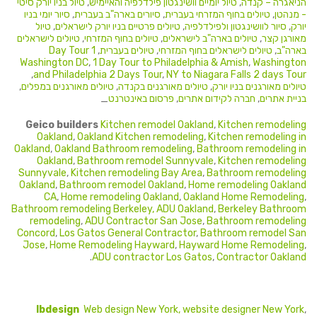
הניאגרה – קנדה
,
טיול יומיים וושינגטון פילדלפיה והאיימיש
,
טיול בניו יורק סיטי
- מנהטן
,
טיולים בחוף המזרחי בעברית
,
סיורים בארה"ב בעברית
,
סיור יומי בניו
יורק
,
סיור לוושינגטון ולפילדלפיה
,
טיולים פרטיים בניו יורק לישראלים
,
טיול
מאורגן קצר
,
טיולים בארה"ב לישראלים
,
טיולים בחוף המזרחי
,
טיולים לישראלים
בארה"ב
,
טיולים לישראלים בחוף המזרחי
,
טיולים בעברית
,
1 Day Tour
Washington DC
,
1 Day Tour to Philadelphia & Amish
,
Washington
,
and Philadelphia 2 Days Tour
,
NY to Niagara Falls 2 days Tour
טיולים מאורגנים בניו יורק
,
טיולים מאורגנים בקנדה
,
טיולים מאורגנים במפלים
,
בניית אתרים
,
חברה לקידום אתרים
,
פרסום באינטרנט
_
Geico builders
Kitchen remodel Oakland
,
Kitchen remodeling
Oakland
,
Oakland Kitchen remodeling
,
Kitchen remodeling in
Oakland
,
Oakland Bathroom remodeling
,
Bathroom remodeling in
Oakland
,
Bathroom remodel Sunnyvale
,
Kitchen remodeling
Sunnyvale
,
Kitchen remodeling Bay Area
,
Bathroom remodeling
Oakland
,
Bathroom remodel Oakland
,
Home remodeling Oakland
CA
,
Home remodeling Oakland
,
Oakland Home Remodeling
,
Bathroom remodeling Berkeley
, ADU Oakland
,
Berkeley Bathroom
remodeling
,
ADU Contractor San Jose
,
Bathroom remodeling
Concord
,
Los Gatos General Contractor
,
Bathroom remodel San
Jose
,
Home Remodeling Hayward
,
Hayward Home Remodeling
,
.
ADU contractor Los Gatos
,
Contractor Oakland
Ibdesign
Web design New York,
website designer New York
,