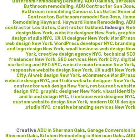
Bathroom remodeling Berkeley
, ADU Oakland
,
Berkeley
Bathroom remodeling
,
ADU Contractor San Jose
,
Bathroom remodeling Concord
,
Los Gatos General
Contractor
,
Bathroom remodel San Jose
,
Home
Remodeling Hayward
,
Hayward Home Remodeling
,
ADU
contractor Los Gatos
,
Contractor Oakland
.
Ibdesign
Web
design New York,
website designer New York
,
graphic
design studio NYC
,
UX UI designer New York
,
WordPress
web design New York
,
WordPress developer NYC
, branding
and logo design New York
,
small business web design New
York
,
creative design agency NYC
,
technical SEO
freelancer New York
, SEO services New York City
,
digital
marketing and SEO NYC
,
website maintenance New York
,
responsive website design New York
, UX audit New York
City
,
AI web design New York
,
eCommerce WordPress
website design NYC
,
portfolio website designer New York
,
contractor web design New York
,
restaurant website
design NYC
,
graphic designer New York
,
visual identity
and brand design NYC
, freelance web designer NYC
,
custom website design New York
,
modern UX UI design
.
studio NYC
,
creative branding services New York
Creative
ADU in Sherman Oaks
,
Garage Conversion in
Sherman Oaks
,
Kitchen Remodeling in Sherman Oaks
,
ADU