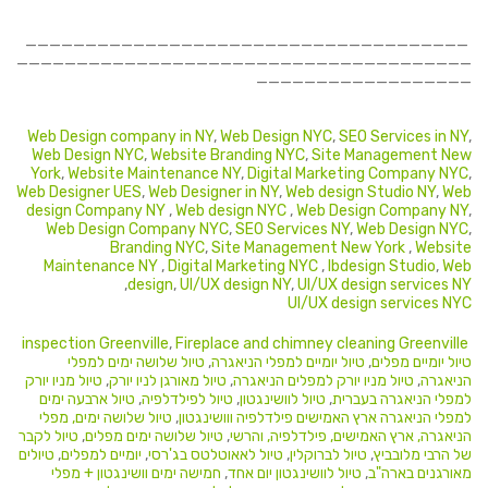
_____________________________________
______________________________________
__________________
Web Design company in NY
,
Web Design NYC
,
SEO Services in NY
,
Web Design NYC
,
Website Branding NYC
,
Site Management New
York
,
Website Maintenance NY
,
Digital Marketing Company NYC
,
Web Designer UES
,
Web Designer in NY
,
Web design Studio NY
,
Web
design Company NY
,
Web design NYC
,
Web Design Company NY
,
Web Design Company NYC
,
SEO Services NY
,
Web Design NYC
,
Branding NYC
,
Site Management New York
,
Website
Maintenance NY
,
Digital Marketing NYC
,
Ibdesign Studio
,
Web
,
design
,
UI/UX design NY
,
UI/UX design services NY
UI/UX design services NYC
,
Fireplace and chimney cleaning Greenville
inspection Greenville
טיול יומיים מפלים
,
טיול יומיים למפלי הניאגרה
,
טיול שלושה ימים למפלי
הניאגרה
,
טיול מניו יורק למפלים הניאגרה
,
טיול מאורגן לניו יורק
,
טיול מניו יורק
למפלי הניאגרה בעברית
,
טיול לוושינגטון
,
טיול לפילדלפיה
,
טיול ארבעה ימים
למפלי הניאגרה ארץ האמישים פילדלפיה ווושינגטון
,
טיול שלושה ימים, מפלי
הניאגרה, ארץ האמישים, פילדלפיה, והרשי
,
טיול שלושה ימים מפלים
,
טיול לקבר
של הרבי מלובביץ
,
טיול לברוקלין
,
טיול לאאוטלטס בג'רסי
,
יומיים למפלים
,
טיולים
מאורגנים בארה"ב
,
טיול לוושינגטון יום אחד
,
חמישה ימים וושינגטון + מפלי