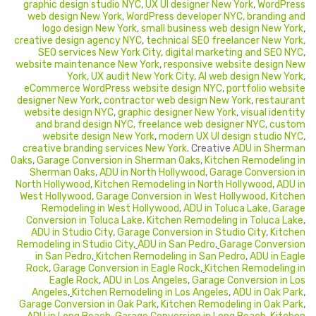
graphic design studio NYC
,
UX UI designer New York
,
WordPress
web design New York
,
WordPress developer NYC
, branding and
logo design New York
,
small business web design New York
,
creative design agency NYC
,
technical SEO freelancer New York
,
SEO services New York City
,
digital marketing and SEO NYC
,
website maintenance New York
,
responsive website design New
York
, UX audit New York City
,
AI web design New York
,
eCommerce WordPress website design NYC
,
portfolio website
designer New York
,
contractor web design New York
,
restaurant
website design NYC
,
graphic designer New York
,
visual identity
and brand design NYC
, freelance web designer NYC
,
custom
website design New York
,
modern UX UI design studio NYC
,
creative branding services New York
. Creative
ADU in Sherman
Oaks
,
Garage Conversion in Sherman Oaks
,
Kitchen Remodeling in
Sherman Oaks
,
ADU in North Hollywood
,
Garage Conversion in
North Hollywood
,
Kitchen Remodeling in North Hollywood
,
ADU in
West Hollywood
,
Garage Conversion in West Hollywood
,
Kitchen
Remodeling in West Hollywood
,
ADU in Toluca Lake
,
Garage
Conversion in Toluca Lake
.
Kitchen Remodeling in Toluca Lake
,
ADU in Studio City
,
Garage Conversion in Studio City
,
Kitchen
Remodeling in Studio City
,
ADU in San Pedro
,
Garage Conversion
in San Pedro
,
Kitchen Remodeling in San Pedro
,
ADU in Eagle
Rock
,
Garage Conversion in Eagle Rock
,
Kitchen Remodeling in
Eagle Rock
,
ADU in Los Angeles
,
Garage Conversion in Los
Angeles
,
Kitchen Remodeling in Los Angeles
,
ADU in Oak Park
,
Garage Conversion in Oak Park
,
Kitchen Remodeling in Oak Park
,